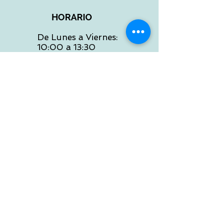
HORARIO
De Lunes a Viernes:
10:00 a 13:30
16:00 a 19:30
Sábados:
10:00 a 14:00
ATENCION WEB
De Lunes a Viernes:
10:00 a 13:30
16:00 a 19:30
Tlf:
986 422 984
POLITICA DE ENVIOS
Preguntas Frecuentes