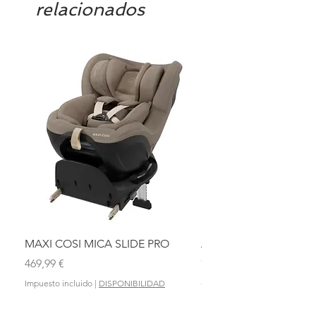
relacionados
MAXI COSI MICA SLIDE PRO
ASIENTO BAÑO ABAT
OLMITOS
Precio
469,99 €
Precio
28,90 €
Impuesto incluido
|
DISPONIBILIDAD
Impuesto incluido