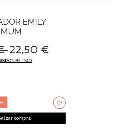
ADOR EMILY
 MUM
Precio
Precio
€ 
22,50 €
de
DISPONIBILIDAD
oferta
to
alizar compra