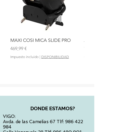
MAXI COSI MICA SLIDE PRO
ASIENTO BAÑO ABAT
OLMITOS
Precio
469,99 €
Precio
28,90 €
Impuesto incluido
|
DISPONIBILIDAD
Impuesto incluido
DONDE ESTAMOS?
VIGO:
Avda. de las Camelias 67 Tlf:
986 422
984