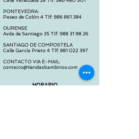
Calle Venezuela 28 Tlf:
986 480 901
PONTEVEDRA:
Paseo de Colón 4 Tlf:
986 861 384
OURENSE
Avda de Santiago 35 Tlf:
988 31 98 26
SANTIAGO DE COMPOSTELA
Calle García Prieto 4 Tlf:
881 022 397
CONTACTO VIA E-MAIL:
contacto@tiendasbambinos.com
HORARIO
De Lunes a Viernes:
10:00 a 13:30
16:00 a 19:30
Sábados:
10:00 a 14:00
ATENCION WEB