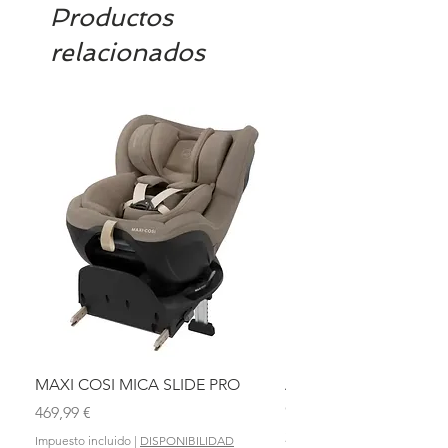
Productos
relacionados
MAXI COSI MICA SLIDE PRO
ASIENTO BAÑO ABAT
OLMITOS
Precio
469,99 €
Precio
28,90 €
Impuesto incluido
|
DISPONIBILIDAD