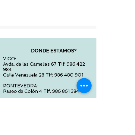
Impuesto incluido
DONDE ESTAMOS?
VIGO:
Avda. de las Camelias 67 Tlf:
986 422
984
Calle Venezuela 28 Tlf:
986 480 901
PONTEVEDRA:
Paseo de Colón 4 Tlf:
986 861 384
OURENSE
Avda de Santiago 35 Tlf:
988 31 98 26
SANTIAGO DE COMPOSTELA
Calle García Prieto 4 Tlf:
881 022 397
CONTACTO VIA E-MAIL: