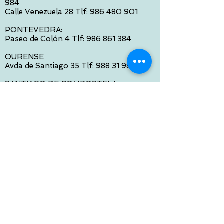
984
Calle Venezuela 28 Tlf:
986 480 901
PONTEVEDRA:
Paseo de Colón 4 Tlf:
986 861 384
OURENSE
Avda de Santiago 35 Tlf:
988 31 98 26
SANTIAGO DE COMPOSTELA
Calle García Prieto 4 Tlf:
881 022 397
CONTACTO VIA E-MAIL:
contacto@tiendasbambinos.com
HORARIO
De Lunes a Viernes:
10:00 a 13:30
16:00 a 19:30
Sábados:
10:00 a 14:00