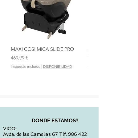
MAXI COSI MICA SLIDE PRO
ASIENTO BAÑO ABAT
OLMITOS
Precio
469,99 €
Precio
28,90 €
Impuesto incluido
|
DISPONIBILIDAD
Impuesto incluido
DONDE ESTAMOS?
VIGO:
Avda. de las Camelias 67 Tlf:
986 422