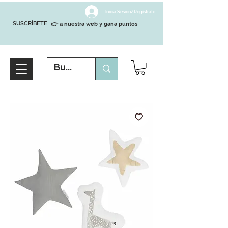
Inicia Sesión/Regístrate
SUSCRÍBETE
👉 a nuestra web y gana puntos