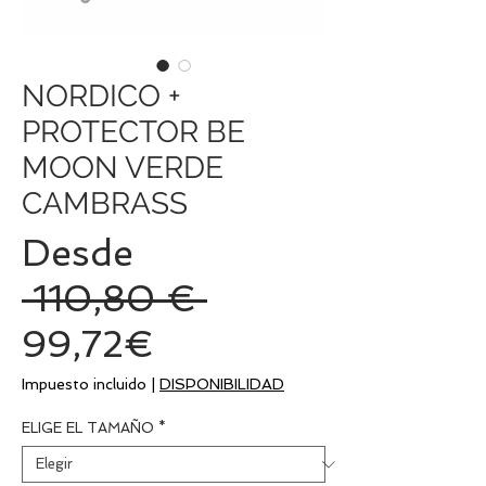
NORDICO +
PROTECTOR BE
MOON VERDE
CAMBRASS
Desde
Precio
 110,80 € 
Precio
99,72€
de
Impuesto incluido
|
DISPONIBILIDAD
oferta
ELIGE EL TAMAÑO
*