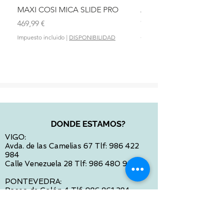
MAXI COSI MICA SLIDE PRO
ASIENTO BAÑO ABAT
OLMITOS
Precio
469,99 €
Precio
28,90 €
Impuesto incluido
|
DISPONIBILIDAD
Impuesto incluido
DONDE ESTAMOS?
VIGO:
Avda. de las Camelias 67 Tlf:
986 422
984
Calle Venezuela 28 Tlf:
986 480 901
PONTEVEDRA:
Paseo de Colón 4 Tlf:
986 861 384
OURENSE
Avda de Santiago 35 Tlf:
988 31 98 26