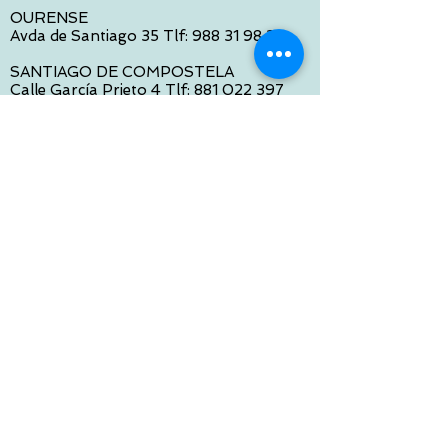
OURENSE
Avda de Santiago 35 Tlf:
988 31 98 26
SANTIAGO DE COMPOSTELA
Calle García Prieto 4 Tlf:
881 022 397
CONTACTO VIA E-MAIL:
contacto@tiendasbambinos.com
HORARIO
De Lunes a Viernes:
10:00 a 13:30
16:00 a 19:30
Sábados:
10:00 a 14:00
ATENCION WEB
De Lunes a Viernes: