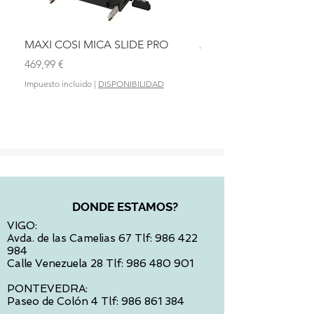
MAXI COSI MICA SLIDE PRO
ASIENTO BAÑO ABAT
OLMITOS
Precio
469,99 €
Precio
28,90 €
Impuesto incluido
|
DISPONIBILIDAD
Impuesto incluido
DONDE ESTAMOS?
VIGO:
Avda. de las Camelias 67 Tlf:
986 422
984
Calle Venezuela 28 Tlf:
986 480 901
PONTEVEDRA:
Paseo de Colón 4 Tlf:
986 861 384