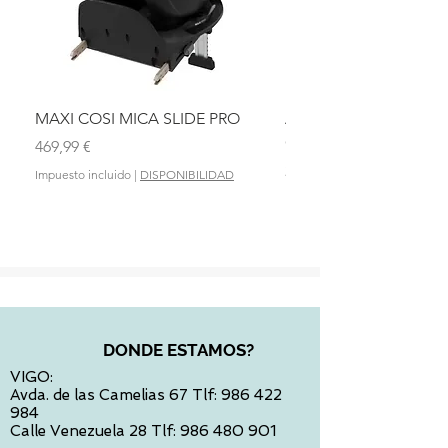
MAXI COSI MICA SLIDE PRO
ASIENTO BAÑO ABAT
OLMITOS
Precio
469,99 €
Precio
28,90 €
Impuesto incluido
|
DISPONIBILIDAD
Impuesto incluido
DONDE ESTAMOS?
VIGO:
Avda. de las Camelias 67 Tlf:
986 422
984
Calle Venezuela 28 Tlf:
986 480 901