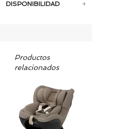
DISPONIBILIDAD
Tenemos el prácticamente el 100% de
los artículos en stock. Si quieres
quedarte tranquill@ llámanos al 986
42 29 84 o envía un email a
contacto@tiendasbambinos.com y te
confirmamos la disponibilidad
Productos
relacionados