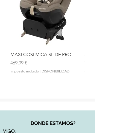
MAXI COSI MICA SLIDE PRO
ASIENTO BAÑO ABAT
OLMITOS
Precio
469,99 €
Precio
28,90 €
Impuesto incluido
|
DISPONIBILIDAD
Impuesto incluido
DONDE ESTAMOS?
VIGO: