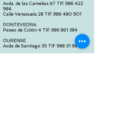
Avda. de las Camelias 67 Tlf:
986 422
984
Calle Venezuela 28 Tlf:
986 480 901
PONTEVEDRA:
Paseo de Colón 4 Tlf:
986 861 384
OURENSE
Avda de Santiago 35 Tlf:
988 31 98 26
SANTIAGO DE COMPOSTELA
Calle García Prieto 4 Tlf:
881 022 397
CONTACTO VIA E-MAIL:
contacto@tiendasbambinos.com
HORARIO
De Lunes a Viernes:
10:00 a 13:30
16:00 a 19:30
Sábados:
10:00 a 14:00