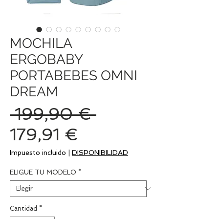
MOCHILA
ERGOBABY
PORTABEBES OMNI
DREAM
Precio
 199,90 € 
Precio
179,91 €
de
Impuesto incluido
|
DISPONIBILIDAD
oferta
ELIGUE TU MODELO
*
Cantidad
*