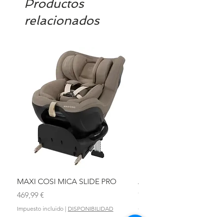
Productos
relacionados
MAXI COSI MICA SLIDE PRO
ASIENTO BAÑO ABAT
OLMITOS
Precio
469,99 €
Precio
28,90 €
Impuesto incluido
|
DISPONIBILIDAD