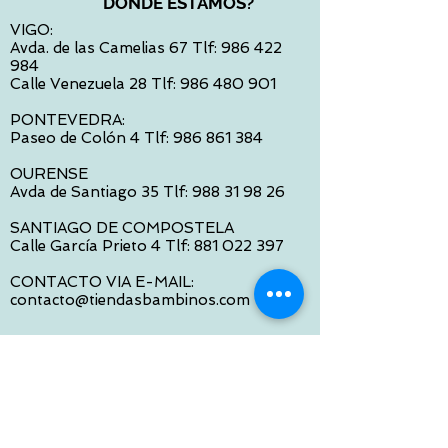
DONDE ESTAMOS?
VIGO:
Avda. de las Camelias 67 Tlf:
986 422
984
Calle Venezuela 28 Tlf:
986 480 901
PONTEVEDRA:
Paseo de Colón 4 Tlf:
986 861 384
OURENSE
Avda de Santiago 35 Tlf:
988 31 98 26
SANTIAGO DE COMPOSTELA
Calle García Prieto 4 Tlf:
881 022 397
CONTACTO VIA E-MAIL:
contacto@tiendasbambinos.com
HORARIO
De Lunes a Viernes:
10:00 a 13:30
16:00 a 19:30