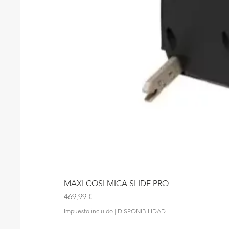
MAXI COSI MICA SLIDE PRO
Precio
469,99 €
Impuesto incluido
|
DISPONIBILIDAD