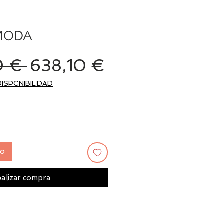
MODA
Precio
Precio
 € 
638,10 €
de
DISPONIBILIDAD
oferta
to
alizar compra