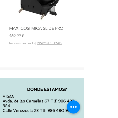
MAXI COSI MICA SLIDE PRO
ASIENTO BAÑO ABAT
OLMITOS
Precio
469,99 €
Precio
28,90 €
Impuesto incluido
|
DISPONIBILIDAD
Impuesto incluido
DONDE ESTAMOS?
VIGO:
Avda. de las Camelias 67 Tlf:
986 422
984
Calle Venezuela 28 Tlf:
986 480 901