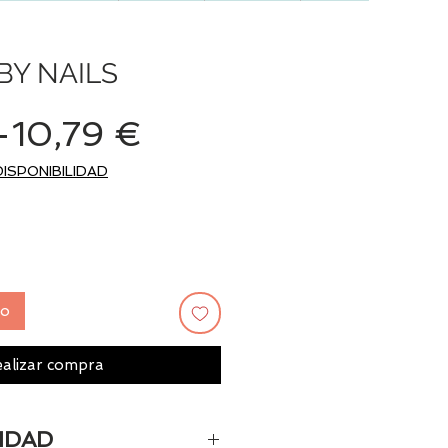
BY NAILS
Precio
Precio
 
10,79 €
de
DISPONIBILIDAD
oferta
to
alizar compra
IDAD