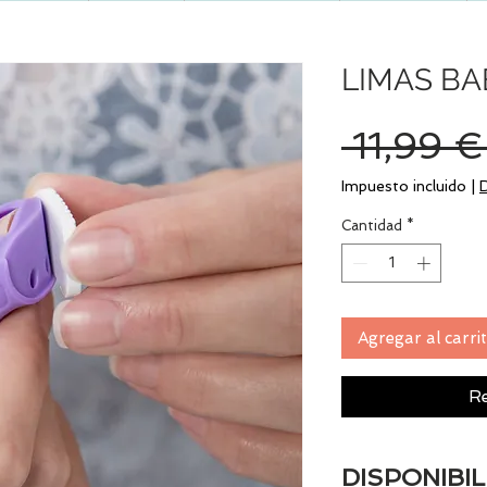
LIMAS BA
 11,99 €
Impuesto incluido
|
Cantidad
*
Agregar al carri
Re
DISPONIBIL