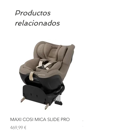
Productos
relacionados
MAXI COSI MICA SLIDE PRO
ASIENTO BAÑO ABAT
OLMITOS
Precio
469,99 €