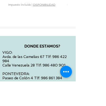
Precio
28,90 €
Impuesto incluido
|
DISPONIBILIDAD
Impuesto incluido
DONDE ESTAMOS?
VIGO:
Avda. de las Camelias 67 Tlf:
986 422
984
Calle Venezuela 28 Tlf:
986 480 901
PONTEVEDRA:
Paseo de Colón 4 Tlf:
986 861 384
OURENSE
Avda de Santiago 35 Tlf:
988 31 98 26
SANTIAGO DE COMPOSTELA
Calle García Prieto 4 Tlf:
881 022 397