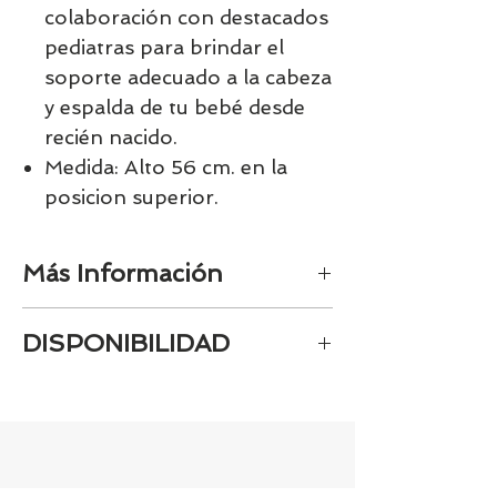
colaboración con destacados
pediatras para brindar el
soporte adecuado a la cabeza
y espalda de tu bebé desde
recién nacido.
Medida: Alto 56 cm. en la
posicion superior.
Más Información
Hamaca y silla infantil
DISPONIBILIDAD
ergonómica
para usar durante mucho
tiempo
.
Tenemos el prácticamente el 100% de
Se puede convertir en una silla
los artículos en stock. Si quieres
mecedora infantil
quedarte tranquill@ llámanos al 986
Proporciona el apoyo correcto
42 29 84 o envía un email a
para el cuello y espalda de los
contacto@tiendasbambinos.com y te
niños pequeños