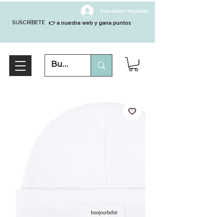
Inicia Sesión/Regístrate
SUSCRÍBETE
👉 a nuestra web y gana puntos