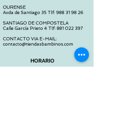
OURENSE
Avda de Santiago 35 Tlf:
988 31 98 26
SANTIAGO DE COMPOSTELA
Calle García Prieto 4 Tlf:
881 022 397
CONTACTO VIA E-MAIL:
contacto@tiendasbambinos.com
HORARIO
De Lunes a Viernes:
10:00 a 13:30
16:00 a 19:30
Sábados:
10:00 a 14:00
ATENCION WEB
De Lunes a Viernes: