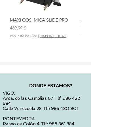
MAXI COSI MICA SLIDE PRO
ASIENTO BAÑO ABAT
OLMITOS
Precio
469,99 €
Precio
28,90 €
Impuesto incluido
|
DISPONIBILIDAD
Impuesto incluido
DONDE ESTAMOS?
VIGO:
Avda. de las Camelias 67 Tlf:
986 422
984
Calle Venezuela 28 Tlf:
986 480 901
PONTEVEDRA:
Paseo de Colón 4 Tlf:
986 861 384