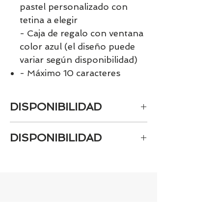
pastel personalizado con
tetina a elegir
- Caja de regalo con ventana
color azul (el diseño puede
variar según disponibilidad)
- Máximo 10 caracteres
DISPONIBILIDAD
Al ser un producto personalizado la
DISPONIBILIDAD
fecha de entrega es de 10 días.
Tenemos el prácticamente el 100% de
los artículos en stock. Si quieres
quedarte tranquill@ llámanos al 986
42 29 84 o envía un email a
contacto@tiendasbambinos.com y te
confirmamos la disponibilidad