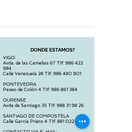
Impuesto incluido
DONDE ESTAMOS?
VIGO:
Avda. de las Camelias 67 Tlf:
986 422
984
Calle Venezuela 28 Tlf:
986 480 901
PONTEVEDRA:
Paseo de Colón 4 Tlf:
986 861 384
OURENSE
Avda de Santiago 35 Tlf:
988 31 98 26
SANTIAGO DE COMPOSTELA
Calle García Prieto 4 Tlf:
881 022 397
CONTACTO VIA E-MAIL: