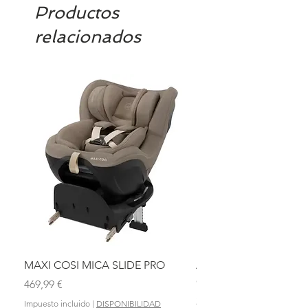
Productos
relacionados
MAXI COSI MICA SLIDE PRO
ASIENTO BAÑO ABAT
OLMITOS
Precio
469,99 €
Precio
28,90 €
Impuesto incluido
|
DISPONIBILIDAD