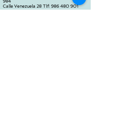
984
Calle Venezuela 28 Tlf:
986 480 901
PONTEVEDRA:
Paseo de Colón 4 Tlf:
986 861 384
OURENSE
Avda de Santiago 35 Tlf:
988 31 98 26
SANTIAGO DE COMPOSTELA
Calle García Prieto 4 Tlf:
881 022 397
CONTACTO VIA E-MAIL:
contacto@tiendasbambinos.com
HORARIO
De Lunes a Viernes:
10:00 a 13:30
16:00 a 19:30
Sábados:
10:00 a 14:00