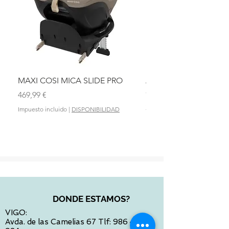
MAXI COSI MICA SLIDE PRO
ASIENTO BAÑO ABAT
OLMITOS
Precio
469,99 €
Precio
28,90 €
Impuesto incluido
|
DISPONIBILIDAD
Impuesto incluido
DONDE ESTAMOS?
VIGO:
Avda. de las Camelias 67 Tlf:
986 422