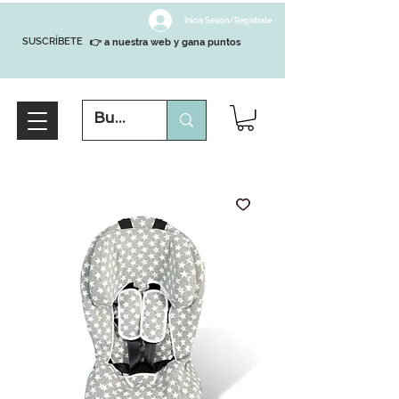
Inicia Sesión/Regístrate
SUSCRÍBETE
👉 a nuestra web y gana puntos