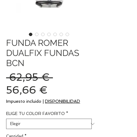
FUNDA ROMER
DUALFIX FUNDAS
BCN
Precio
 62,95 € 
Precio
56,66 €
de
Impuesto incluido
|
DISPONIBILIDAD
oferta
ELIGE TU COLOR FAVORITO
*
Cantidad
*