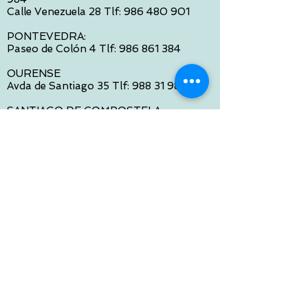
Calle Venezuela 28 Tlf:
986 480 901
PONTEVEDRA:
Paseo de Colón 4 Tlf:
986 861 384
OURENSE
Avda de Santiago 35 Tlf:
988 31 98 26
SANTIAGO DE COMPOSTELA
Calle García Prieto 4 Tlf:
881 022 397
CONTACTO VIA E-MAIL:
contacto@tiendasbambinos.com
HORARIO
De Lunes a Viernes:
10:00 a 13:30
16:00 a 19:30
Sábados:
10:00 a 14:00