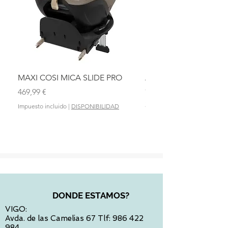
MAXI COSI MICA SLIDE PRO
ASIENTO BAÑO ABAT
OLMITOS
Precio
469,99 €
Precio
28,90 €
Impuesto incluido
|
DISPONIBILIDAD
Impuesto incluido
DONDE ESTAMOS?
VIGO:
Avda. de las Camelias 67 Tlf:
986 422
984