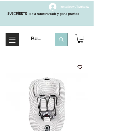
Inicia Sesión/Regístrate
SUSCRÍBETE
👉 a nuestra web y gana puntos