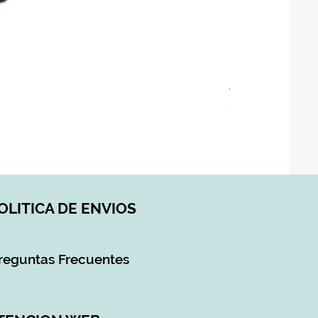
ASIENTO BAÑO 
Precio
28,90 €
Impuesto incluido
|
DI
OLITICA DE ENVIOS
reguntas Frecuentes