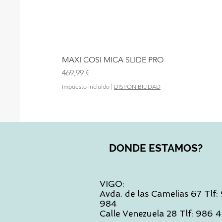
MAXI COSI MICA SLIDE PRO
Precio
469,99 €
Impuesto incluido
|
DISPONIBILIDAD
DONDE ESTAMOS?
VIGO:
Avda. de las Camelias 67 Tlf
984
Calle Venezuela 28 Tlf: 986