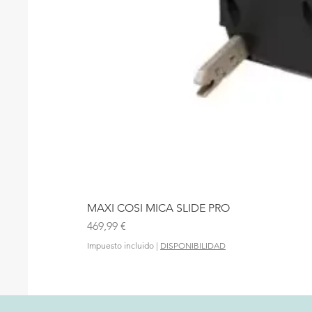
MAXI COSI MICA SLIDE PRO
Precio
469,99 €
Impuesto incluido
|
DISPONIBILIDAD