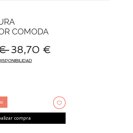
URA
OR COMODA
Precio
Precio
€ 
38,70 €
de
DISPONIBILIDAD
oferta
to
alizar compra