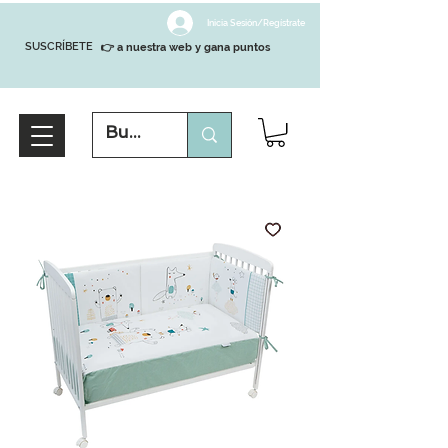
Inicia Sesión/Regístrate
SUSCRÍBETE
👉 a nuestra web y gana puntos