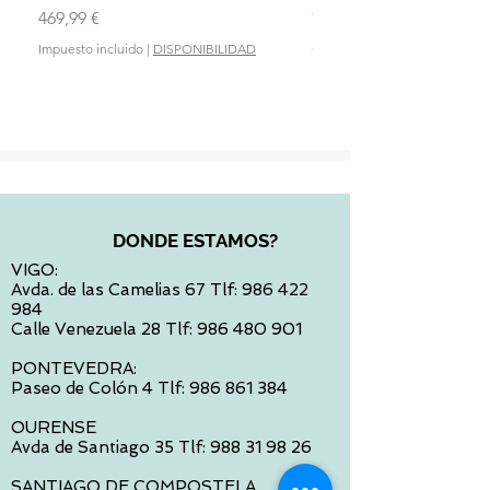
OLMITOS
Precio
469,99 €
Precio
28,90 €
Impuesto incluido
|
DISPONIBILIDAD
Impuesto incluido
DONDE ESTAMOS?
VIGO:
Avda. de las Camelias 67 Tlf:
986 422
984
Calle Venezuela 28 Tlf:
986 480 901
PONTEVEDRA:
Paseo de Colón 4 Tlf:
986 861 384
OURENSE
Avda de Santiago 35 Tlf:
988 31 98 26
SANTIAGO DE COMPOSTELA