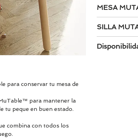
MESA MUT
LLEVATE LA ME
SILLA MUT
LA SILLA EVOLU
Disponibilid
Tenemos el prácti
artículos en stock.
tranquill@ lláman
email a contacto
ible para conservar tu mesa de
confirmamos la di
Stokke puede tard
® MuTable™ para mantener la
no disponerlo en 
de tu peque en buen estado.
que combina con todos los
ego.​