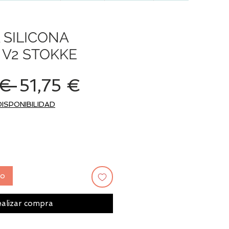
 SILICONA
 V2 STOKKE
Precio
Precio
€ 
51,75 €
de
DISPONIBILIDAD
oferta
to
alizar compra