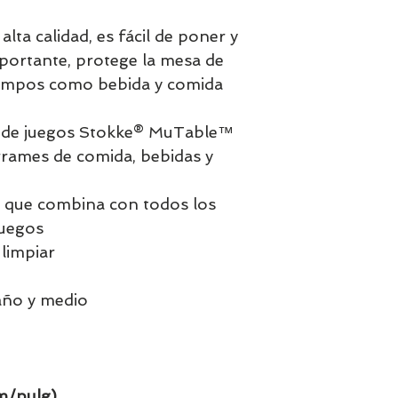
alta calidad, es fácil de poner y
mportante, protege la mesa de
tiempos como bebida y comida
a de juegos Stokke® MuTable™
rrames de comida, bebidas y
r que combina con todos los
juegos
 limpiar
año y medio
m/pulg)