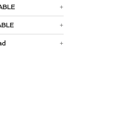
ABLE
SA MUTABLE
ABLE
TIVA MUTABLE
ad
camente el 100% de los
 Si quieres quedarte
os al 986 42 29 84 o envía un
@tiendasbambinos.com y te
sponibilidad
ar hasta 30 dias en caso de
stock