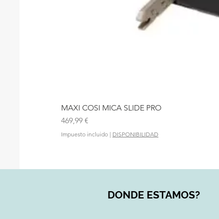
MAXI COSI MICA SLIDE PRO
Precio
469,99 €
Impuesto incluido
|
DISPONIBILIDAD
DONDE ESTAMOS?