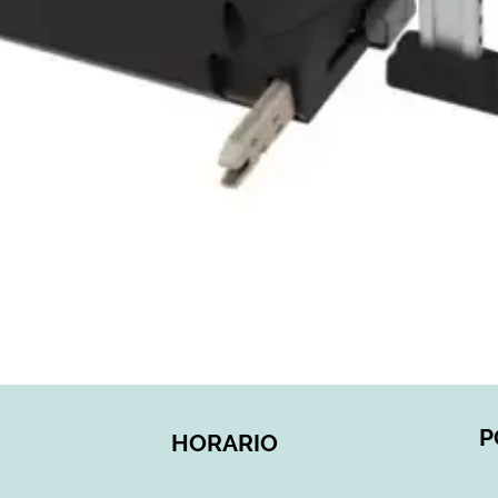
Vista rápida
P
HORARIO