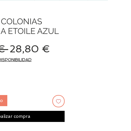
 COLONIAS
IA ETOILE AZUL
Precio
Precio
€ 
28,80 €
de
DISPONIBILIDAD
oferta
to
alizar compra