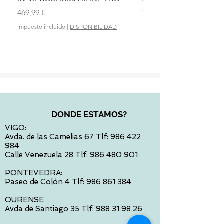
OLMITOS
Precio
469,99 €
Precio
28,90 €
Impuesto incluido
|
DISPONIBILIDAD
Impuesto incluido
DONDE ESTAMOS?
VIGO:
Avda. de las Camelias 67 Tlf:
986 422
984
Calle Venezuela 28 Tlf:
986 480 901
PONTEVEDRA:
Paseo de Colón 4 Tlf:
986 861 384
OURENSE
Avda de Santiago 35 Tlf:
988 31 98 26