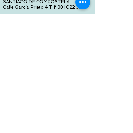
SANTIAGO DE COMPOSTELA
Calle García Prieto 4 Tlf:
881 022 397
CONTACTO VIA E-MAIL:
contacto@tiendasbambinos.com
HORARIO
De Lunes a Viernes:
10:00 a 13:30
16:00 a 19:30
Sábados:
10:00 a 14:00
ATENCION WEB
De Lunes a Viernes:
10:00 a 13:30
16:00 a 19:30
Tlf:
986 422 984