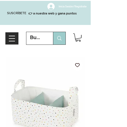
Inicia Sesión/Regístrate
SUSCRÍBETE
👉 a nuestra web y gana puntos