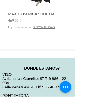
MAXI COSI MICA SLIDE PRO
ASIENTO BAÑO ABAT
OLMITOS
Precio
469,99 €
Precio
28,90 €
Impuesto incluido
|
DISPONIBILIDAD
Impuesto incluido
DONDE ESTAMOS?
VIGO:
Avda. de las Camelias 67 Tlf:
986 422
984
Calle Venezuela 28 Tlf:
986 480 901
PONTEVEDRA:
Paseo de Colón 4 Tlf:
986 861 384