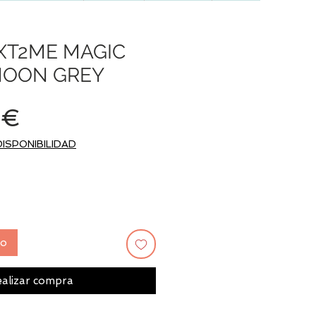
XT2ME MAGIC
MOON GREY
Precio
 €
DISPONIBILIDAD
to
alizar compra