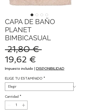
CAPA DE BAÑO
PLANET
BIMBICASUAL
Precio
 21,80 € 
Precio
19,62 €
de
Impuesto incluido
|
DISPONIBILIDAD
oferta
ELIGE TU ESTAMPADO
*
Cantidad
*