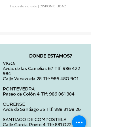
Precio
28,90 €
Impuesto incluido
|
DISPONIBILIDAD
Impuesto incluido
DONDE ESTAMOS?
VIGO:
Avda. de las Camelias 67 Tlf:
986 422
984
Calle Venezuela 28 Tlf:
986 480 901
PONTEVEDRA:
Paseo de Colón 4 Tlf:
986 861 384
OURENSE
Avda de Santiago 35 Tlf:
988 31 98 26
SANTIAGO DE COMPOSTELA
Calle García Prieto 4 Tlf:
881 022 397