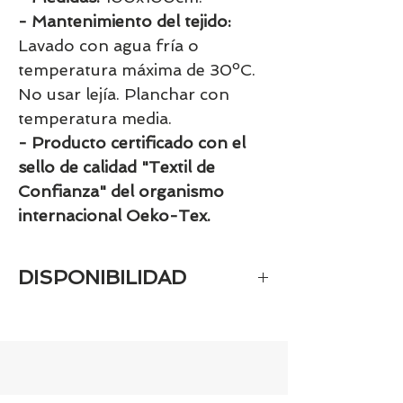
- Mantenimiento del tejido:
Lavado con agua fría o
temperatura máxima de 30ºC.
No usar lejía. Planchar con
temperatura media.
- Producto certificado con el
sello de calidad "Textil de
Confianza" del organismo
internacional Oeko-Tex.
DISPONIBILIDAD
Tenemos el prácticamente el 100% de
los artículos en stock. Si quieres
quedarte tranquill@ llámanos al 986
42 29 84 o envía un email a
contacto@tiendasbambinos.com y te