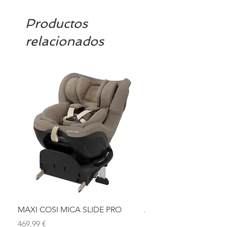
confirmamos la disponibilidad
Productos
relacionados
MAXI COSI MICA SLIDE PRO
ASIENTO BAÑO ABAT
OLMITOS
Precio
469,99 €