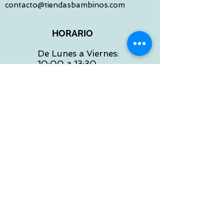
contacto@tiendasbambinos.com
HORARIO
De Lunes a Viernes:
10:00 a 13:30
16:00 a 19:30
Sábados:
10:00 a 14:00
ATENCION WEB
De Lunes a Viernes:
10:00 a 13:30
16:00 a 19:30
Tlf:
986 422 984
POLITICA DE ENVIOS
Preguntas Frecuentes