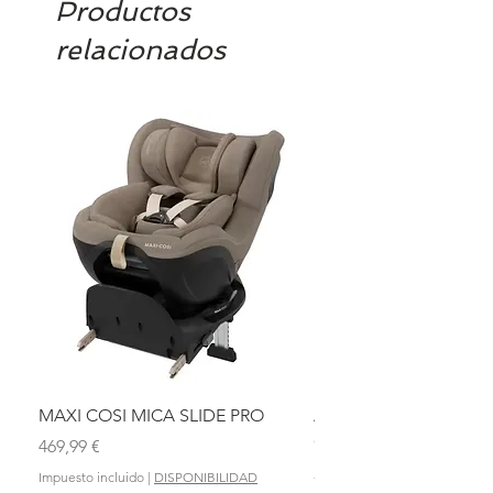
Productos
relacionados
MAXI COSI MICA SLIDE PRO
ASIENTO BAÑO ABAT
OLMITOS
Precio
469,99 €
Precio
28,90 €
Impuesto incluido
|
DISPONIBILIDAD