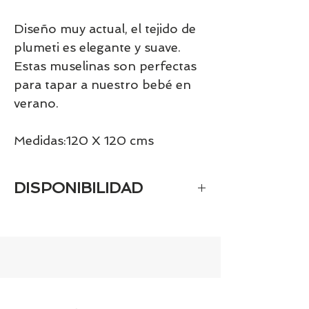
Diseño muy actual, el tejido de
plumeti es elegante y suave.
Estas muselinas son perfectas
para tapar a nuestro bebé en
verano.
Medidas:120 X 120 cms
DISPONIBILIDAD
Tenemos el prácticamente el 100% de
los artículos en stock. Si quieres
quedarte tranquill@ llámanos al 986
42 29 84 o envía un email a
contacto@tiendasbambinos.com y te
confirmamos la disponibilidad