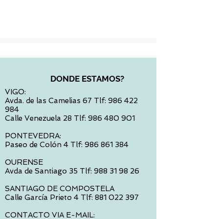
Impuesto incluido
DONDE ESTAMOS?
VIGO:
Avda. de las Camelias 67 Tlf:
986 422
984
Calle Venezuela 28 Tlf:
986 480 901
PONTEVEDRA:
Paseo de Colón 4 Tlf:
986 861 384
OURENSE
Avda de Santiago 35 Tlf:
988 31 98 26
SANTIAGO DE COMPOSTELA
Calle García Prieto 4 Tlf:
881 022 397
CONTACTO VIA E-MAIL: