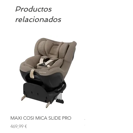
Productos
relacionados
MAXI COSI MICA SLIDE PRO
ASIENTO BAÑO ABAT
OLMITOS
Precio
469,99 €