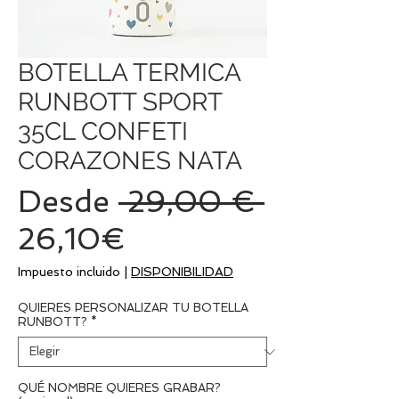
BOTELLA TERMICA
RUNBOTT SPORT
35CL CONFETI
CORAZONES NATA
Precio
Desde
 29,00 € 
Precio
26,10€
de
Impuesto incluido
|
DISPONIBILIDAD
oferta
QUIERES PERSONALIZAR TU BOTELLA
RUNBOTT?
*
QUÉ NOMBRE QUIERES GRABAR?