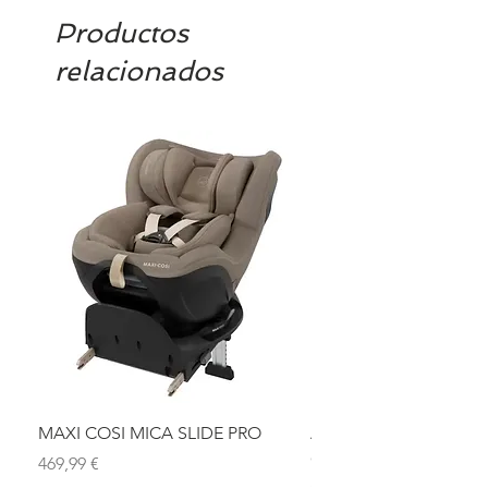
Productos
relacionados
MAXI COSI MICA SLIDE PRO
ASIENTO BAÑO ABAT
OLMITOS
Precio
469,99 €