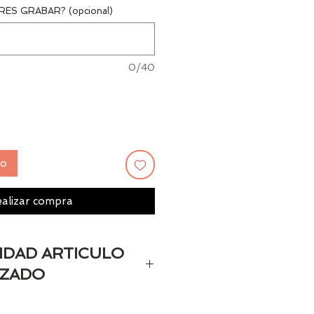
ES GRABAR? (opcional)
0/40
to
alizar compra
LIDAD ARTICULO
IZADO
personaizado estará disponible