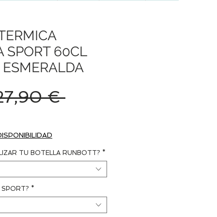
TERMICA
 SPORT 60CL
 ESMERALDA
Precio
27,90 € 
recio
e
DISPONIBILIDAD
ferta
LIZAR TU BOTELLA RUNBOTT?
*
N SPORT?
*