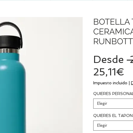
BOTELLA 
CERAMICA
RUNBOTT
Desde
 
P
25,11€
d
Impuesto incluido
|
o
QUIERES PERSONA
Elegir
QUIERES EL TAPO
Elegir