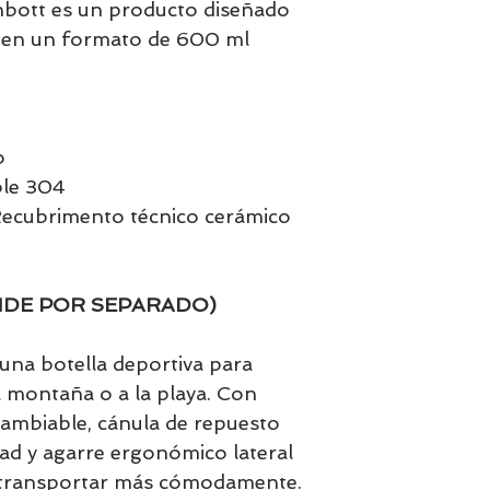
nbott es un producto diseñado
e en un formato de 600 ml
m
o
ble 304
 Recubrimento técnico cerámico
NDE POR SEPARADO)
una botella deportiva para
la montaña o a la playa. Con
rcambiable, cánula de repuesto
ad y agarre ergonómico lateral
 transportar más cómodamente.