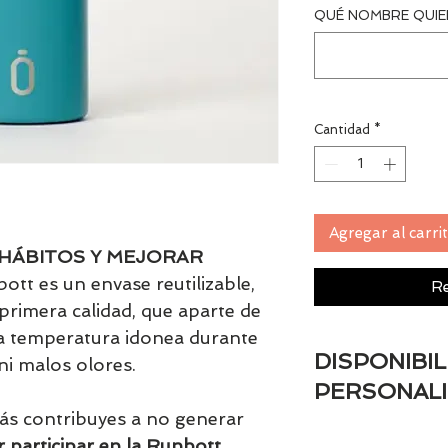
QUÉ NOMBRE QUIER
Cantidad
*
Agregar al carri
 HÁBITOS Y MEJORAR
ott es un envase reutilizable,
Re
primera calidad, que aparte de
la temperatura idonea durante
DISPONIBI
ni malos olores.
PERSONAL
más contribuyes a no generar
Si el artículo es 
r participar en la Runbott