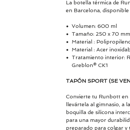
La botella térmica de Ru
en Barcelona, disponibl
Volumen: 600 ml
Tamaño: 250 x 70 m
Material : Polipropilen
Material : Acer inoxida
Tratamiento interior:
Greblon® CK1
TAPÓN SPORT (SE VE
Convierte tu Runbott en 
llevártela al gimnasio, a 
boquilla de silicona inte
para una mayor durabilid
preparado para colgar y