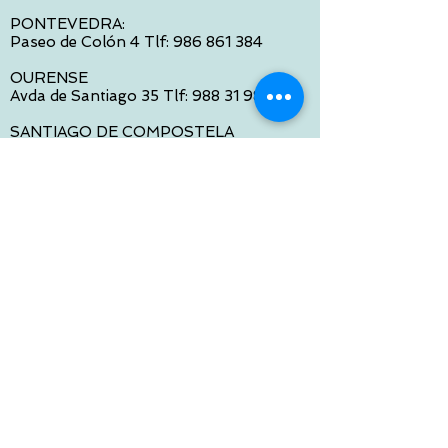
PONTEVEDRA:
Paseo de Colón 4 Tlf:
986 861 384
OURENSE
Avda de Santiago 35 Tlf:
988 31 98 26
SANTIAGO DE COMPOSTELA
Calle García Prieto 4 Tlf:
881 022 397
CONTACTO VIA E-MAIL:
contacto@tiendasbambinos.com
HORARIO
De Lunes a Viernes:
10:00 a 13:30
16:00 a 19:30
Sábados:
10:00 a 14:00
ATENCION WEB