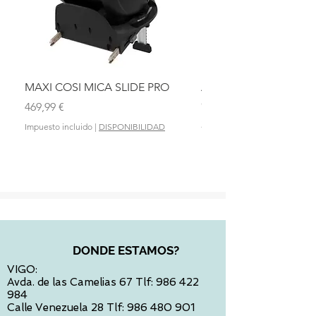
MAXI COSI MICA SLIDE PRO
ASIENTO BAÑO ABAT
OLMITOS
Precio
469,99 €
Precio
28,90 €
Impuesto incluido
|
DISPONIBILIDAD
Impuesto incluido
DONDE ESTAMOS?
VIGO:
Avda. de las Camelias 67 Tlf:
986 422
984
Calle Venezuela 28 Tlf:
986 480 901