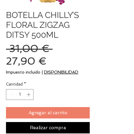
BOTELLA CHILLY’S
FLORAL ZIGZAG
DITSY 500ML
Precio
 31,00 € 
Precio
27,90 €
de
Impuesto incluido
|
DISPONIBILIDAD
oferta
Cantidad
*
Agregar al carrito
Realizar compra