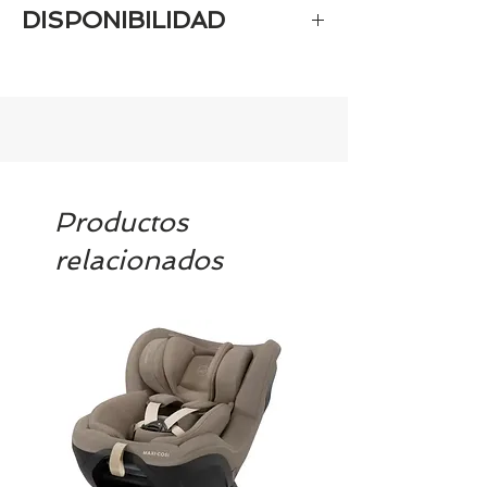
DISPONIBILIDAD
Tenemos el prácticamente el 100% de
los artículos en stock. Si quieres
quedarte tranquill@ llámanos al 986
42 29 84 o envía un email a
contacto@tiendasbambinos.com y te
confirmamos la disponibilidad
Productos
relacionados