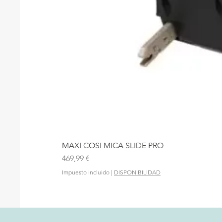
MAXI COSI MICA SLIDE PRO
Precio
469,99 €
Impuesto incluido
|
DISPONIBILIDAD