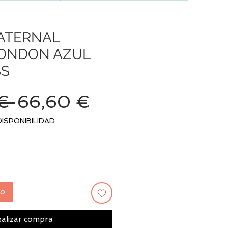
ATERNAL
LONDON AZUL
S
Precio
Precio
€ 
66,60 €
de
DISPONIBILIDAD
oferta
to
alizar compra