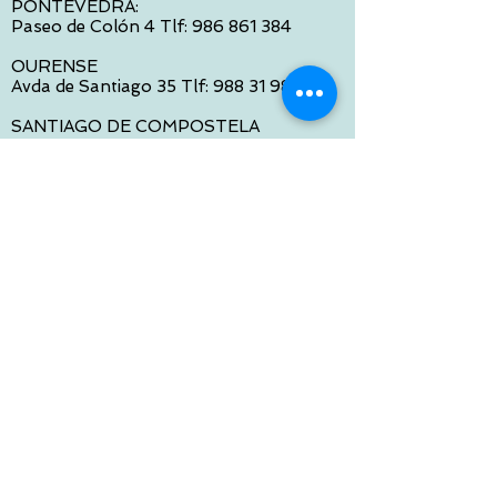
PONTEVEDRA:
Paseo de Colón 4 Tlf:
986 861 384
OURENSE
Avda de Santiago 35 Tlf:
988 31 98 26
SANTIAGO DE COMPOSTELA
Calle García Prieto 4 Tlf:
881 022 397
CONTACTO VIA E-MAIL:
contacto@tiendasbambinos.com
HORARIO
De Lunes a Viernes:
10:00 a 13:30
16:00 a 19:30
Sábados:
10:00 a 14:00
ATENCION WEB