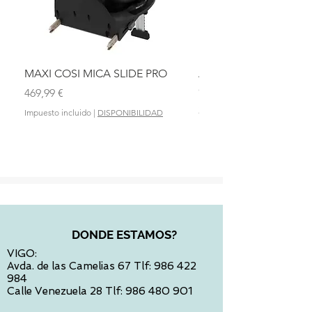
MAXI COSI MICA SLIDE PRO
ASIENTO BAÑO ABAT
OLMITOS
Precio
469,99 €
Precio
28,90 €
Impuesto incluido
|
DISPONIBILIDAD
Impuesto incluido
DONDE ESTAMOS?
VIGO:
Avda. de las Camelias 67 Tlf:
986 422
984
Calle Venezuela 28 Tlf:
986 480 901