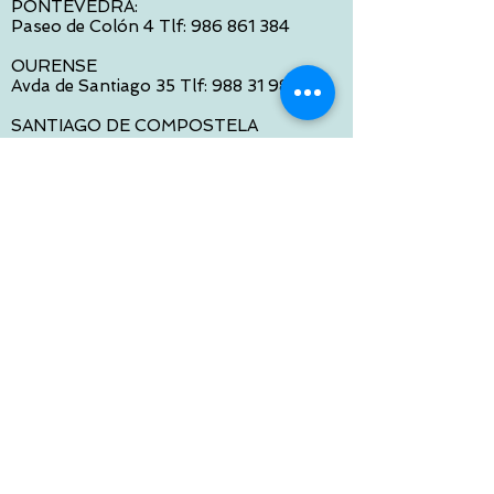
PONTEVEDRA:
Paseo de Colón 4 Tlf:
986 861 384
OURENSE
Avda de Santiago 35 Tlf:
988 31 98 26
SANTIAGO DE COMPOSTELA
Calle García Prieto 4 Tlf:
881 022 397
CONTACTO VIA E-MAIL:
contacto@tiendasbambinos.com
HORARIO
De Lunes a Viernes:
10:00 a 13:30
16:00 a 19:30
Sábados:
10:00 a 14:00
ATENCION WEB