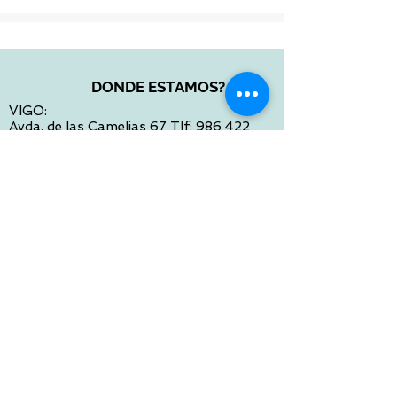
4xNzM0NDM0MDgyLjAuMC41NDg1N
jcyNDM.
DONDE ESTAMOS?
VIGO:
Avda. de las Camelias 67 Tlf:
986 422
984
Calle Venezuela 28 Tlf:
986 480 901
PONTEVEDRA:
Paseo de Colón 4 Tlf:
986 861 384
OURENSE
Avda de Santiago 35 Tlf:
988 31 98 26
SANTIAGO DE COMPOSTELA
Calle García Prieto 4 Tlf:
881 022 397
CONTACTO VIA E-MAIL:
contacto@tiendasbambinos.com