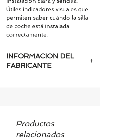
Instalación clara y sencilla.
Útiles indicadores visuales que
permiten saber cuándo la silla
de coche está instalada
correctamente.
INFORMACION DEL
FABRICANTE
- Marca registrada en el registro de
marcas: Maxi-Cosi / Bébé Confort /
Tiny Love /Safety First
- Nombre del fabricante (persona
física o jurídica): Dorel Juvenile Group
- Dirección postal del fabricante:
08192 (Dorel Hispania, SAU)
Productos
- Dirección electrónica de contacto del
relacionados
fabricante (una dirección de correo