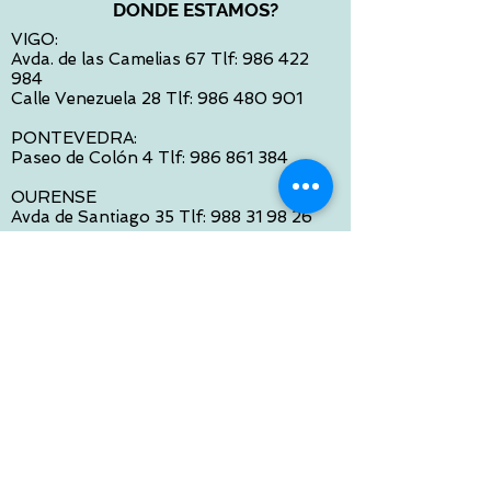
DONDE ESTAMOS?
VIGO:
Avda. de las Camelias 67 Tlf:
986 422
984
Calle Venezuela 28 Tlf:
986 480 901
PONTEVEDRA:
Paseo de Colón 4 Tlf:
986 861 384
OURENSE
Avda de Santiago 35 Tlf:
988 31 98 26
SANTIAGO DE COMPOSTELA
Calle García Prieto 4 Tlf:
881 022 397
CONTACTO VIA E-MAIL:
contacto@tiendasbambinos.com
HORARIO
De Lunes a Viernes:
10:00 a 13:30
16:00 a 19:30