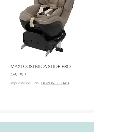
MAXI COSI MICA SLIDE PRO
ASIENTO BAÑO ABAT
OLMITOS
Precio
469,99 €
Precio
28,90 €
Impuesto incluido
|
DISPONIBILIDAD
Impuesto incluido