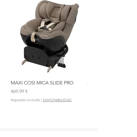
MAXI COSI MICA SLIDE PRO
ASIENTO BAÑO ABAT
OLMITOS
Precio
469,99 €
Precio
28,90 €
Impuesto incluido
|
DISPONIBILIDAD
Impuesto incluido