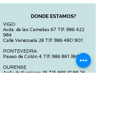
DONDE ESTAMOS?
VIGO:
Avda. de las Camelias 67 Tlf:
986 422
984
Calle Venezuela 28 Tlf:
986 480 901
PONTEVEDRA:
Paseo de Colón 4 Tlf:
986 861 384
OURENSE
Avda de Santiago 35 Tlf:
988 31 98 26
SANTIAGO DE COMPOSTELA
Calle García Prieto 4 Tlf:
881 022 397
CONTACTO VIA E-MAIL:
contacto@tiendasbambinos.com
HORARIO
De Lunes a Viernes: