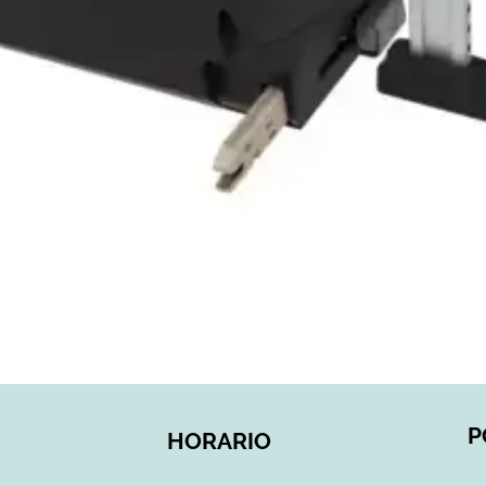
Vista rápida
P
HORARIO