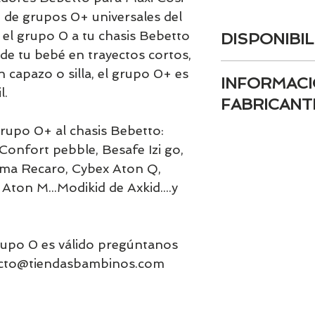
n de grupos 0+ universales del
el grupo 0 a tu chasis Bebetto
DISPONIBIL
ad de tu bebé en trayectos cortos,
Tenemos el prácti
 capazo o silla, el grupo 0+ es
INFORMACI
artículos en stock.
l.
tranquill@ lláman
FABRICANT
email a contacto
grupo 0+ al chasis Bebetto:
confirmamos la di
- Marca registrada
Confort pebble, Besafe Izi go,
Maxi-Cosi / Bébé 
First
ama Recaro, Cybex Aton Q,
- Nombre del fabr
Aton M...Modikid de Axkid....y
jurídica): Dorel J
- Dirección postal
Hispania, SAU)
- Dirección electr
grupo 0 es válido pregúntanos
fabricante (una di
tacto@tiendasbambinos.com
URL para consultas
atencionconsumid
atencionconsumi