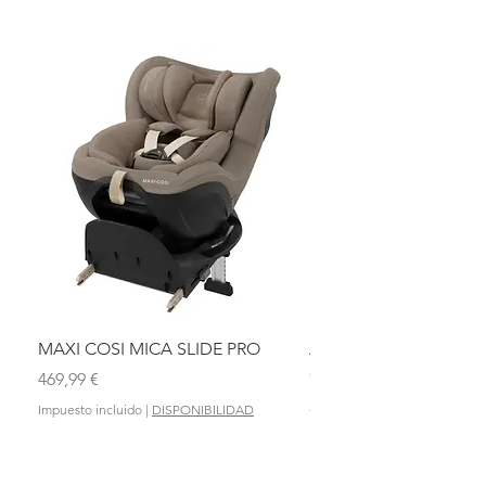
MAXI COSI MICA SLIDE PRO
ASIENTO BAÑO ABAT
OLMITOS
Precio
469,99 €
Precio
28,90 €
Impuesto incluido
|
DISPONIBILIDAD
Impuesto incluido