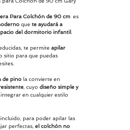
a para Colchón de 90 cm Gary
dera Para Colchón de 90 cm
es
moderno
que
te ayudará a
pacio del dormitorio infantil
.
educidas, te permite
apilar
 sitio para que puedas
sites.
a de pino
la convierte en
esistente
, cuyo
diseño simple y
 integrar en cualquier estilo
incluido, para poder apilar las
jar perfectas,
el colchón no