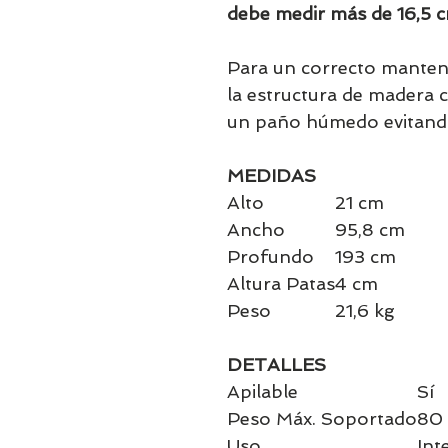
debe medir más de 16,5 c
Para un correcto mante
la estructura de madera 
un paño húmedo evitando
MEDIDAS
Alto
21 cm
Ancho
95,8 cm
Profundo
193 cm
Altura Patas
4 cm
Peso
21,6 kg
DETALLES
Apilable
Sí
Peso Máx. Soportado
80
Uso
Int