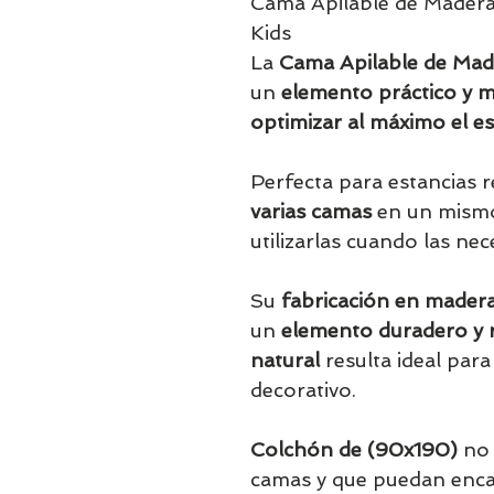
Cama Apilable de Mader
Kids
La
Cama Apilable de Ma
un
elemento práctico y 
optimizar al máximo el es
Perfecta para estancias r
varias camas
en un mismo
utilizarlas cuando las nece
Su
fabricación en mader
un
elemento duradero y r
natural
resulta ideal para
decorativo.
Colchón de (90x190)
no 
camas y que puedan enca