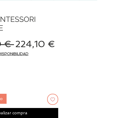
NTESSORI
E
Precio
Precio
 € 
224,10 €
de
DISPONIBILIDAD
oferta
to
alizar compra