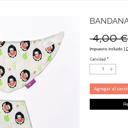
BANDANA 
 4,00 €
Impuesto incluido
|
Cantidad
*
Agregar al carri
Re