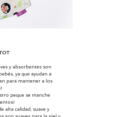
 TOT
aves y absorbentes son
 bebés, ya que ayudan a
an para mantener a los
!
uestro peque se manche
mentos!
e alta calidad, suave y
s son suaves para la piel y