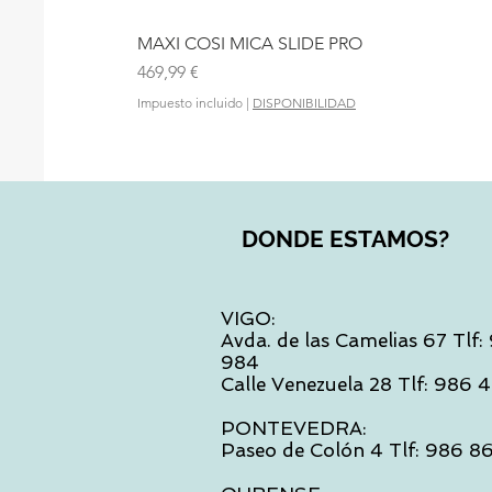
MAXI COSI MICA SLIDE PRO
Precio
469,99 €
Impuesto incluido
|
DISPONIBILIDAD
DONDE ESTAMOS?
VIGO:
Avda. de las Camelias 67 Tlf
984
Calle Venezuela 28 Tlf: 986
PONTEVEDRA:
Paseo de Colón 4 Tlf: 986 8