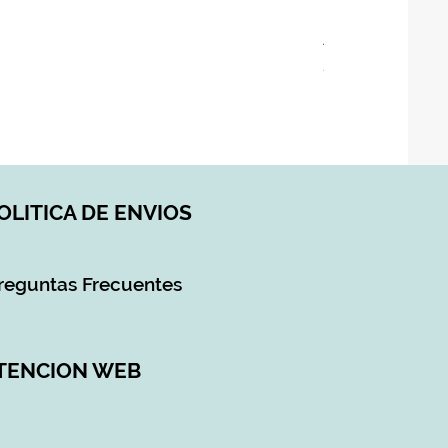
ASIENTO BAÑO 
Precio
28,90 €
Impuesto incluido
|
DI
OLITICA DE ENVIOS
reguntas Frecuentes
TENCION WEB