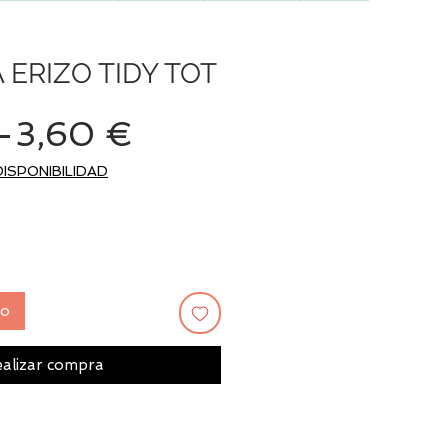
ERIZO TIDY TOT
Precio
Precio
 
3,60 €
de
DISPONIBILIDAD
oferta
to
alizar compra