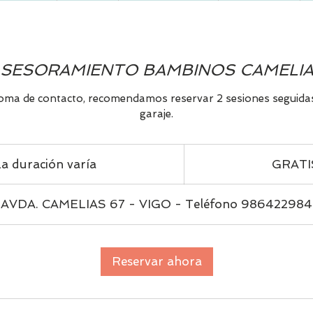
SESORAMIENTO BAMBINOS CAMELI
 toma de contacto, recomendamos reservar 2 sesiones seguid
garaje.
GRATIS
a duración varía
L
GRATI
a
d
AVDA. CAMELIAS 67 - VIGO - Teléfono 986422984
u
r
a
Reservar ahora
c
i
ó