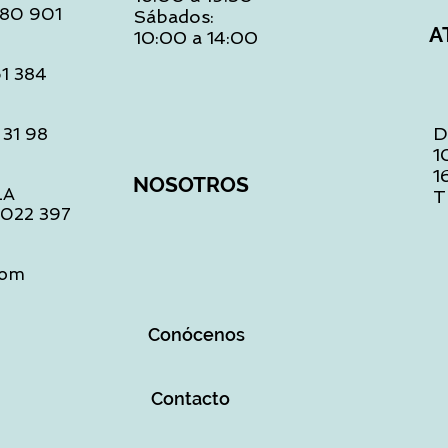
 480 901
Sábados:
A
10:00 a 14:00
61 384
D
 31 98
1
1
NOSOTROS
LA
T
1 022 397
com
Conócenos
Contacto