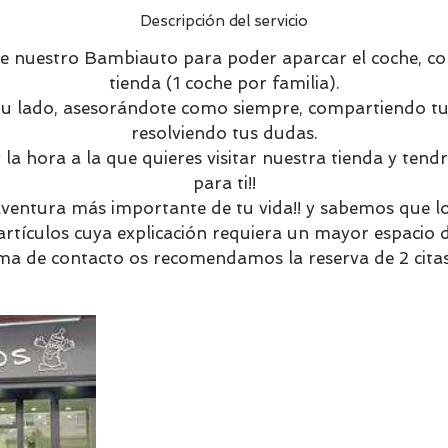
n
Descripción del servicio
v
 nuestro Bambiauto para poder aparcar el coche, co
a
tienda (1 coche por familia).
r
u lado, asesorándote como siempre, compartiendo tus
í
resolviendo tus dudas.
a
y la hora a la que quieres visitar nuestra tienda y tend
para ti!!
ventura más importante de tu vida!! y sabemos que lo 
 artículos cuya explicación requiera un mayor espacio d
ma de contacto os recomendamos la reserva de 2 citas