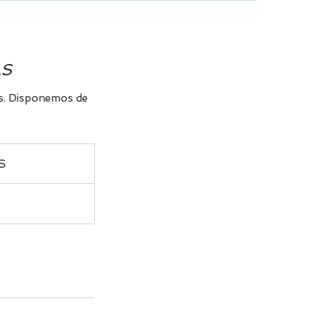
AS
as. Disponemos de
S