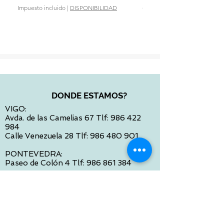
Precio
28,90 €
Impuesto incluido
|
DISPONIBILIDAD
Impuesto incluido
DONDE ESTAMOS?
VIGO:
Avda. de las Camelias 67 Tlf:
986 422
984
Calle Venezuela 28 Tlf:
986 480 901
PONTEVEDRA:
Paseo de Colón 4 Tlf:
986 861 384
OURENSE
Avda de Santiago 35 Tlf:
988 31 98 26
SANTIAGO DE COMPOSTELA
Calle García Prieto 4 Tlf:
881 022 397