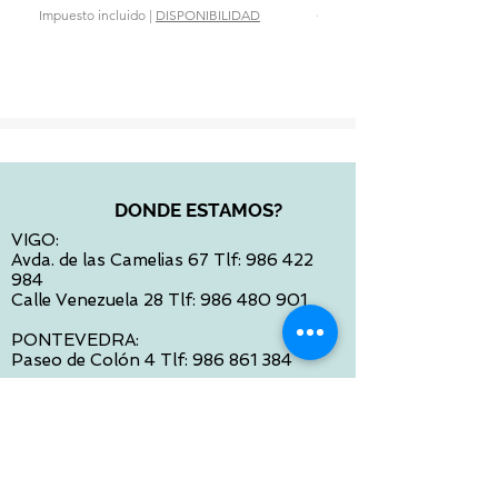
Precio
28,90 €
Impuesto incluido
|
DISPONIBILIDAD
Impuesto incluido
DONDE ESTAMOS?
VIGO:
Avda. de las Camelias 67 Tlf:
986 422
984
Calle Venezuela 28 Tlf:
986 480 901
PONTEVEDRA:
Paseo de Colón 4 Tlf:
986 861 384
OURENSE
Avda de Santiago 35 Tlf:
988 31 98 26
SANTIAGO DE COMPOSTELA
Calle García Prieto 4 Tlf:
881 022 397