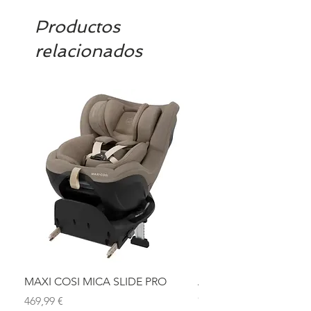
Productos
relacionados
MAXI COSI MICA SLIDE PRO
ASIENTO BAÑO ABAT
OLMITOS
Precio
469,99 €