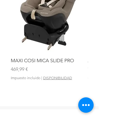
MAXI COSI MICA SLIDE PRO
ASIENTO BAÑO ABAT
OLMITOS
Precio
469,99 €
Precio
28,90 €
Impuesto incluido
|
DISPONIBILIDAD
Impuesto incluido
DONDE ESTAMOS?