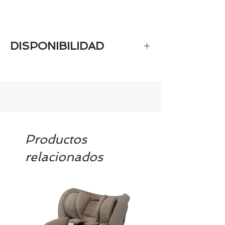
DISPONIBILIDAD
Tenemos el prácticamente el 100% de
los artículos en stock. Si quieres
quedarte tranquill@ llámanos al 986
42 29 84 o envía un email a
contacto@tiendasbambinos.com y te
confirmamos la disponibilidad
Productos
relacionados