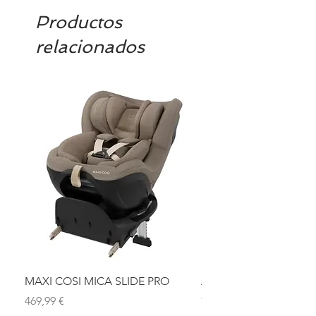
Productos
relacionados
MAXI COSI MICA SLIDE PRO
ASIENTO BAÑO ABAT
OLMITOS
Precio
469,99 €