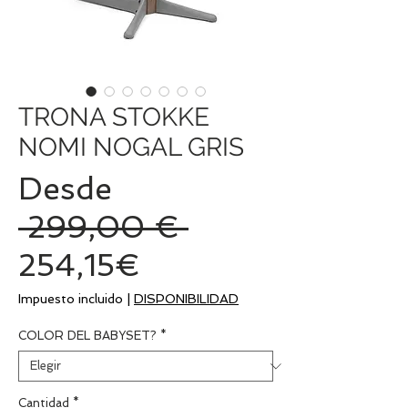
TRONA STOKKE
NOMI NOGAL GRIS
Desde
Precio
 299,00 € 
Precio
254,15€
de
Impuesto incluido
|
DISPONIBILIDAD
oferta
COLOR DEL BABYSET?
*
Cantidad
*